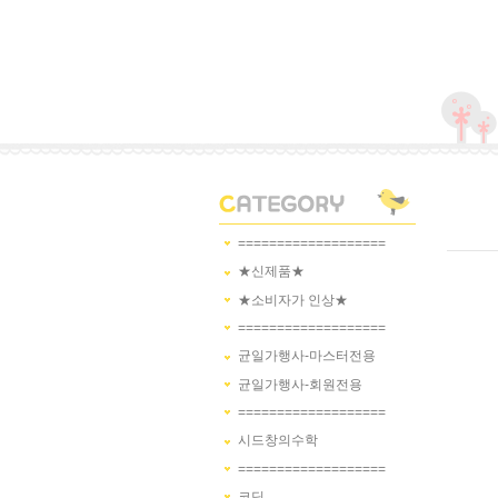
===================
★신제품★
★소비자가 인상★
===================
균일가행사-마스터전용
균일가행사-회원전용
===================
시드창의수학
===================
코딩