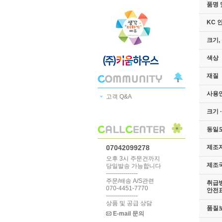
품명 
KC 
크기,
색상
재질
사용
고객 Q&A
크기 
동일
제조
07042099278
오후 3시 주문건까지
제조
당일발송 가능합니다
----------------
주문/배송 A/S관련
취급방
070-4451-7770
안전
----------------
상품 및 공급 상담
품질
E-mail 문의