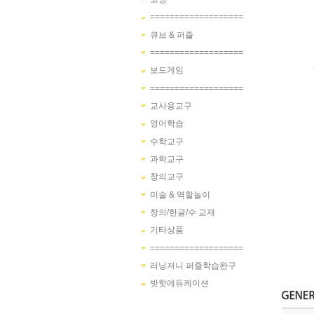
===================
큐브 & 퍼즐
===================
보드게임
===================
교사용교구
영어학습
수학교구
과학교구
창의교구
미술 & 역할놀이
창의/한글/수 교재
기타상품
===================
러닝저니 퍼즐학습완구
밧핫에듀케이션