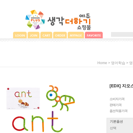
>
>
Home
영어학습
영
[EDX] 지
소비자가격
판매가격
옵션적용가격
기본옵션
선택