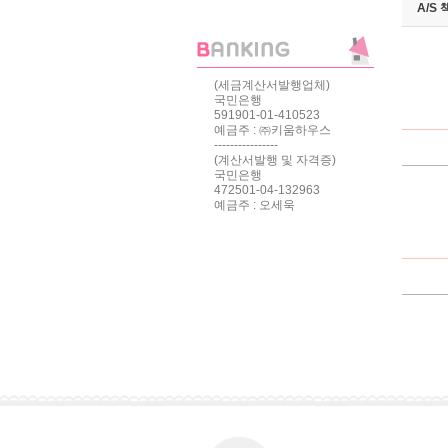
A/S
(세금계산서발행업체)
국민은행
591901-01-410523
예금주 : ㈜키움하우스
----------------
(계산서발행 및 자격증)
국민은행
472501-04-132963
예금주 : 오세욱