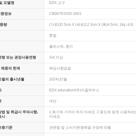
및 모델명
EDX 교구
인증정보
CB067R2035-3001
 중량
(가로)32.5cm X (세로)12.3cm X (폭)4.5cm, 1kg 내외
혼합
플라스틱, 종이
연령 또는 권장사용연령
3세 이상
· 체중의 한계
해당사항없음
모델의 출시년월
2024년2월
자
EDX education/(주)키움하우스
국
대만
법 및 취급시 주의사항,
1.화기에 가까이 하지 마세요. 2.용도에 맞게 사용하세
표시
마세요.
보증기준
관련법 및 소비자분쟁해결 규정에 따름