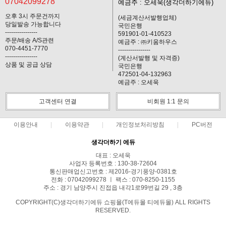
07042099278
예금주 : 오세욱(생각더하기에듀)
오후 3시 주문건까지
(세금계산서발행업체)
당일발송 가능합니다
국민은행
----------------
591901-01-410523
주문/배송 A/S관련
예금주 : ㈜키움하우스
070-4451-7770
----------------
----------------
(계산서발행 및 자격증)
상품 및 공급 상담
국민은행
472501-04-132963
예금주 : 오세욱
고객센터 연결
비회원 1:1 문의
이용안내
이용약관
개인정보처리방침
PC버전
생각더하기 에듀
대표 : 오세욱
사업자 등록번호 : 130-38-72604
통신판매업신고번호 : 제2016-경기풍양-0381호
전화 : 07042099278 ㅣ 팩스 : 070-8250-1155
주소 : 경기 남양주시 진접읍 내각1로99번길 29 , 3층
COPYRIGHT(C)생각더하기에듀 쇼핑몰(T에듀몰 티에듀몰) ALL RIGHTS
RESERVED.