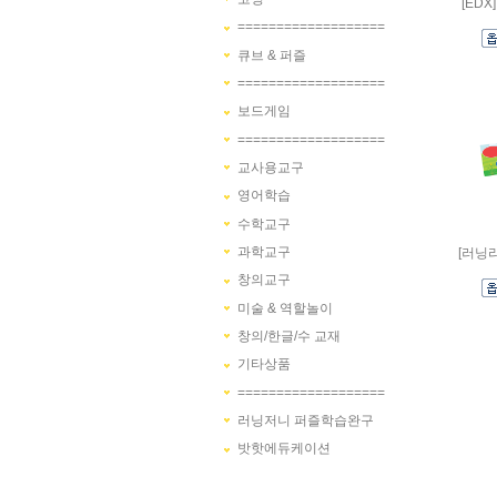
[ED
===================
큐브 & 퍼즐
===================
보드게임
===================
교사용교구
영어학습
수학교구
과학교구
[러닝
창의교구
미술 & 역할놀이
창의/한글/수 교재
기타상품
===================
러닝저니 퍼즐학습완구
밧핫에듀케이션