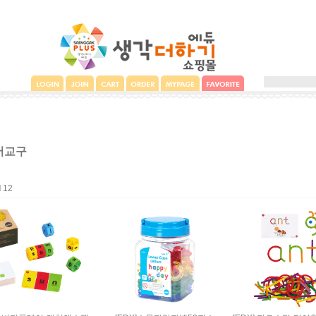
어교구
l
12