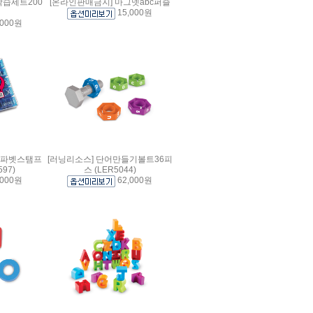
학습세트200
[온라인판매금지] 마그넷abc퍼즐
15,000원
,000원
알파벳스탬프
[러닝리소스] 단어만들기볼트36피
97)
스 (LER5044)
,000원
62,000원