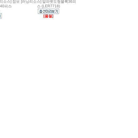
리소스] 점보
[러닝리소스] 알파벳도형블록36피
40피스
스 (LER7718)
)
[품절]