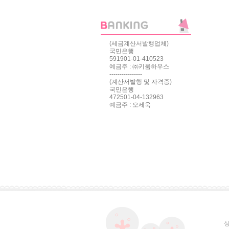
(세금계산서발행업체)
국민은행
591901-01-410523
예금주 : ㈜키움하우스
----------------
(계산서발행 및 자격증)
국민은행
472501-04-132963
예금주 : 오세욱
상