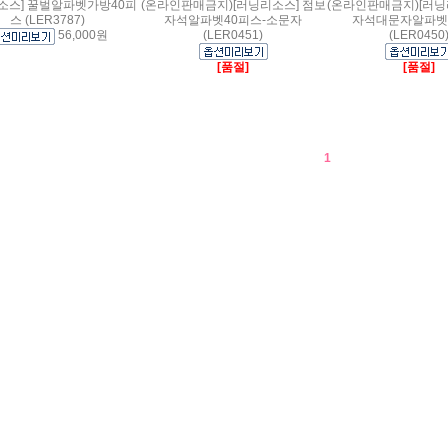
소스] 꿀벌알파벳가방40피
(온라인판매금지)[러닝리소스] 점보
(온라인판매금지)[러닝
스 (LER3787)
자석알파벳40피스-소문자
자석대문자알파벳
56,000원
(LER0451)
(LER0450
[품절]
[품절]
1