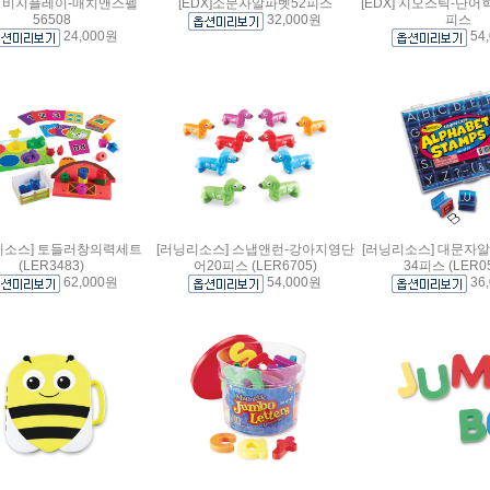
X] 비지플레이-매치앤스펠
[EDX]소문자알파벳52피스
[EDX] 지오스틱-단어
56508
32,000원
피스
24,000원
54
리소스] 토들러창의력세트
[러닝리소스] 스냅앤런-강아지영단
[러닝리소스] 대문자
(LER3483)
어20피스 (LER6705)
34피스 (LER05
62,000원
54,000원
36