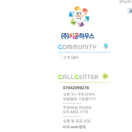
[러닝리
고객 Q&A
07042099278
오후 3시 주문건까지
당일발송 가능합니다
----------------
주문/배송 A/S관련
070-4451-7770
----------------
상품 및 공급 상담
E-mail 문의