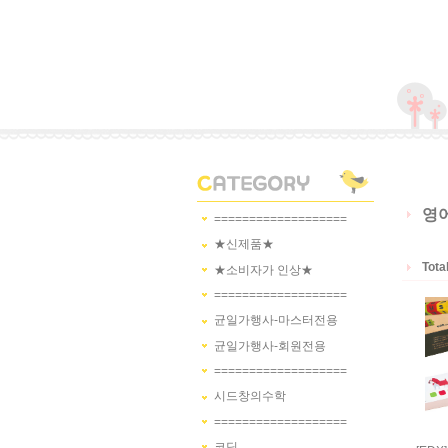
영
===================
★신제품★
Tota
★소비자가 인상★
===================
균일가행사-마스터전용
균일가행사-회원전용
===================
시드창의수학
===================
코딩