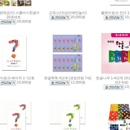
판매금지) 스쿨버스한글수
교재 (사자성어패턴놀이)
플레이씽크-킨더 1
20권세트
20,000원
10
29,000원
이씽크-베이직 1~12호
한글똑똑 4단계 (권장연령 7세)
한글나무 1-4단계 10
10,000원
11,000원
만2-5세)
13