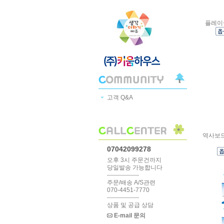
플레이씽
고객 Q&A
역사보드
07042099278
오후 3시 주문건까지
당일발송 가능합니다
----------------
주문/배송 A/S관련
070-4451-7770
----------------
상품 및 공급 상담
E-mail 문의