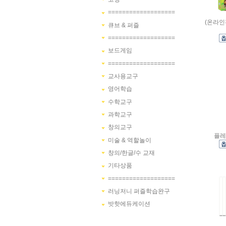
===================
(온라인
큐브 & 퍼즐
===================
보드게임
===================
교사용교구
영어학습
수학교구
과학교구
창의교구
플레
미술 & 역할놀이
창의/한글/수 교재
기타상품
===================
러닝저니 퍼즐학습완구
밧핫에듀케이션