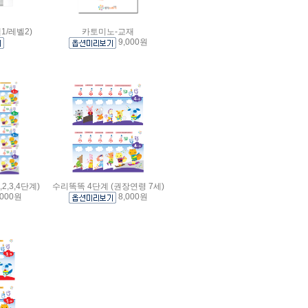
/레벨2)
카토미노-교재
9,000원
2,3,4단계)
수리똑똑 4단계 (권장연령 7세)
,000원
8,000원