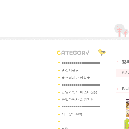
창의
===================
★신제품★
창의
★소비자가 인상★
===================
Tota
균일가행사-마스터전용
균일가행사-회원전용
===================
시드창의수학
===================
코딩