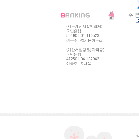
수리똑
(세금계산서발행업체)
국민은행
591901-01-410523
예금주 : ㈜키움하우스
----------------
(계산서발행 및 자격증)
국민은행
472501-04-132963
예금주 : 오세욱
상