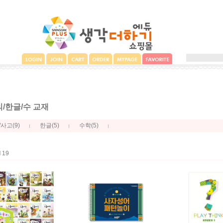
/한글/수 교재
(9)
(5)
(5)
/사고
한글
수학
l
19