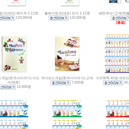
크(세트) 베이직 1-12호
플레이씽크(세트) 킨더 1-12호
패턴큐브+교재(레벨1
120,000원
120,000원
[품절]
게임(한국사이야기)-지도
역사보드게임(한국사이야기)-교재
수리똑똑 40권 세트(1,
서(제본)
7,000원
30
10,000원