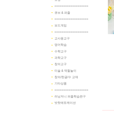
===================
큐브 & 퍼즐
===================
보드게임
===================
교사용교구
영어학습
수학교구
과학교구
창의교구
미술 & 역할놀이
창의/한글/수 교재
기타상품
===================
러닝저니 퍼즐학습완구
밧핫에듀케이션