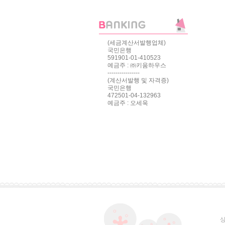
(세금계산서발행업체)
국민은행
591901-01-410523
예금주 : ㈜키움하우스
----------------
(계산서발행 및 자격증)
국민은행
472501-04-132963
예금주 : 오세욱
상