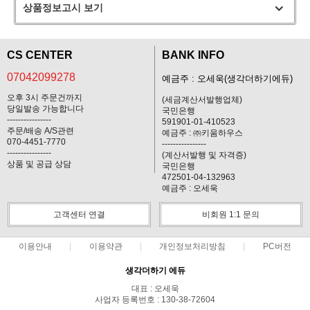
상품정보고시 보기
CS CENTER
BANK INFO
07042099278
예금주 : 오세욱(생각더하기에듀)
오후 3시 주문건까지
(세금계산서발행업체)
당일발송 가능합니다
국민은행
----------------
591901-01-410523
주문/배송 A/S관련
예금주 : ㈜키움하우스
070-4451-7770
----------------
----------------
(계산서발행 및 자격증)
상품 및 공급 상담
국민은행
472501-04-132963
예금주 : 오세욱
고객센터 연결
비회원 1:1 문의
이용안내
이용약관
개인정보처리방침
PC버전
생각더하기 에듀
대표 : 오세욱
사업자 등록번호 : 130-38-72604