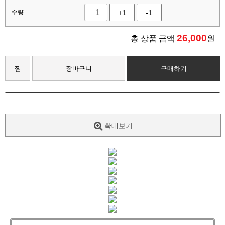
수량
+1
-1
26,000
총 상품 금액
원
찜
장바구니
구매하기
확대보기