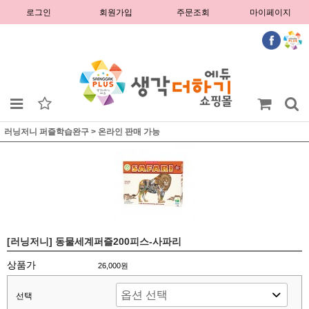
로그인
회원가입
주문조회
마이페이지
러닝저니 퍼즐학습완구
>
온라인 판매 가능
[러닝저니] 동물세계퍼즐200피스-사파리
상품가
26,000원
선택