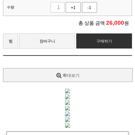
수량
+1
-1
26,000
총 상품 금액
원
찜
장바구니
구매하기
확대보기