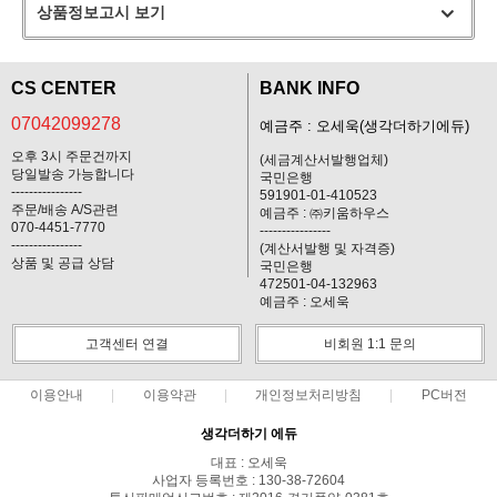
상품정보고시 보기
CS CENTER
BANK INFO
07042099278
예금주 : 오세욱(생각더하기에듀)
오후 3시 주문건까지
(세금계산서발행업체)
당일발송 가능합니다
국민은행
----------------
591901-01-410523
주문/배송 A/S관련
예금주 : ㈜키움하우스
070-4451-7770
----------------
----------------
(계산서발행 및 자격증)
상품 및 공급 상담
국민은행
472501-04-132963
예금주 : 오세욱
고객센터 연결
비회원 1:1 문의
이용안내
이용약관
개인정보처리방침
PC버전
생각더하기 에듀
대표 : 오세욱
사업자 등록번호 : 130-38-72604