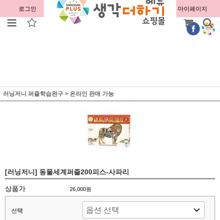
로그인
회원가입
주문조회
마이페이지
러닝저니 퍼즐학습완구
>
온라인 판매 가능
[러닝저니] 동물세계퍼즐200피스-사파리
상품가
26,000원
선택