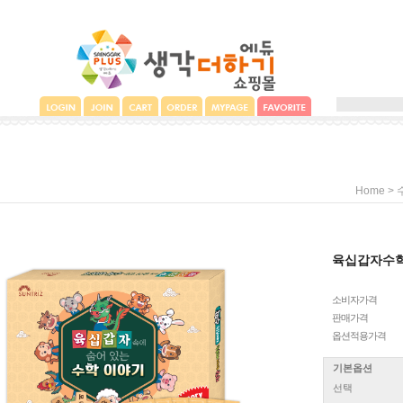
>
Home
육십갑자수
소비자가격
판매가격
옵션적용가격
기본옵션
선택