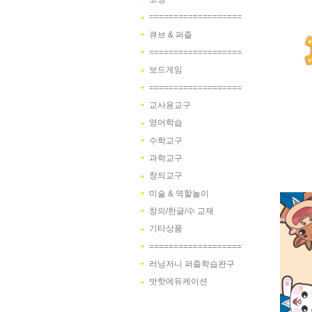
===================
큐브 & 퍼즐
===================
보드게임
===================
교사용교구
영어학습
수학교구
과학교구
창의교구
미술 & 역할놀이
창의/한글/수 교재
기타상품
===================
러닝저니 퍼즐학습완구
밧핫에듀케이션