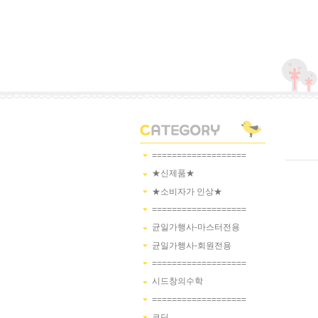
===================
★신제품★
★소비자가 인상★
===================
균일가행사-마스터전용
균일가행사-회원전용
===================
시드창의수학
===================
코딩