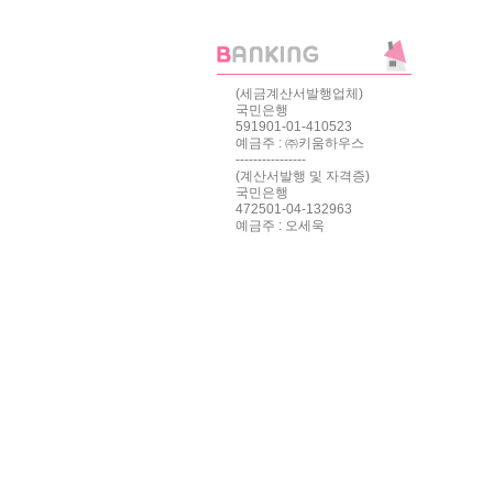
(세금계산서발행업체)
국민은행
591901-01-410523
예금주 : ㈜키움하우스
----------------
(계산서발행 및 자격증)
국민은행
472501-04-132963
예금주 : 오세욱