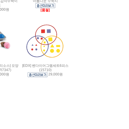
십갑자수학이
아름다운 수학시
트
,000원
[품절]
리소스] 모양
[EDX] 벤다이어그램세트6피스
7347)
(15710)
,000원
29,000원