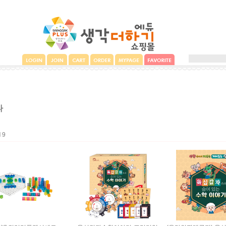
타
l
9