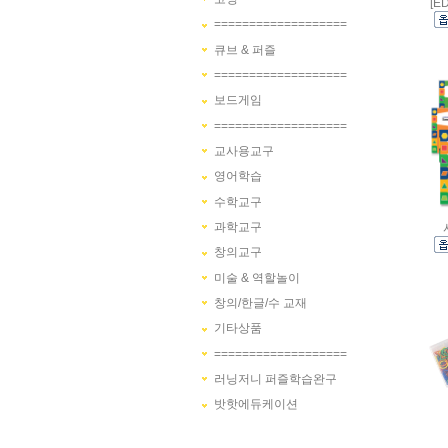
[
===================
큐브 & 퍼즐
===================
보드게임
===================
교사용교구
영어학습
수학교구
과학교구
창의교구
미술 & 역할놀이
창의/한글/수 교재
기타상품
===================
러닝저니 퍼즐학습완구
밧핫에듀케이션