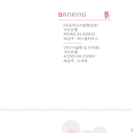
(세금계산서발행업체)
국민은행
591901-01-410523
예금주 : ㈜키움하우스
----------------
(계산서발행 및 자격증)
국민은행
472501-04-132963
예금주 : 오세욱
상