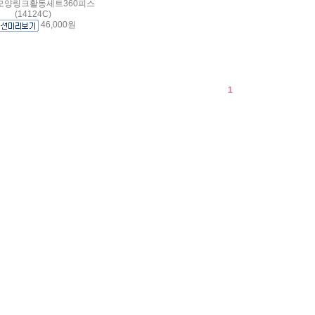
] 모양링크활동세트360피스
(14124C)
46,000원
1