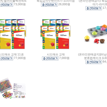
EDX] 컬러리플렉션세트
육십갑자수학이야기-프리미엄
(온라인판매금지) 육
73,000원
26,000원
야기-라이
17
시드매쓰 교재 11권
시드매쓰 교재
(온라인판매금지)[러닝
77,000원
7,000원
분류컵케이크 (LER
64