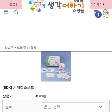
로그인
회원가입
주문조회
마이페이지
수학교구
>
도형/공간/측정
[EDX] 시계학습세트
상품가
42,000원
선택