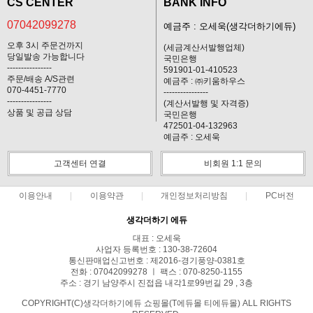
CS CENTER
BANK INFO
07042099278
예금주 : 오세욱(생각더하기에듀)
오후 3시 주문건까지
(세금계산서발행업체)
당일발송 가능합니다
국민은행
----------------
591901-01-410523
주문/배송 A/S관련
예금주 : ㈜키움하우스
070-4451-7770
----------------
----------------
(계산서발행 및 자격증)
상품 및 공급 상담
국민은행
472501-04-132963
예금주 : 오세욱
고객센터 연결
비회원 1:1 문의
이용안내
이용약관
개인정보처리방침
PC버전
생각더하기 에듀
대표 : 오세욱
사업자 등록번호 : 130-38-72604
통신판매업신고번호 : 제2016-경기풍양-0381호
전화 : 07042099278 ㅣ 팩스 : 070-8250-1155
주소 : 경기 남양주시 진접읍 내각1로99번길 29 , 3층
COPYRIGHT(C)생각더하기에듀 쇼핑몰(T에듀몰 티에듀몰) ALL RIGHTS