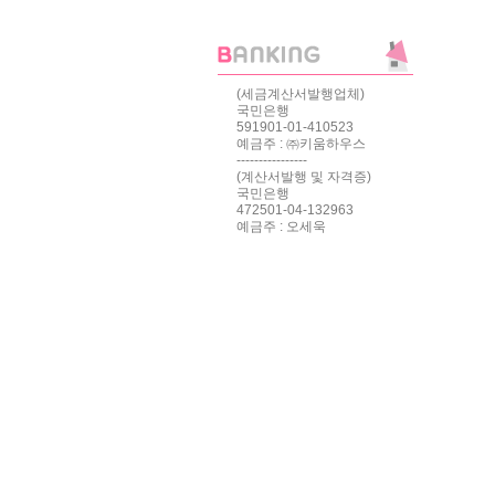
(세금계산서발행업체)
국민은행
591901-01-410523
예금주 : ㈜키움하우스
----------------
(계산서발행 및 자격증)
국민은행
472501-04-132963
예금주 : 오세욱