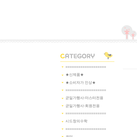
===================
★신제품★
★소비자가 인상★
===================
균일가행사-마스터전용
균일가행사-회원전용
===================
시드창의수학
===================
코딩