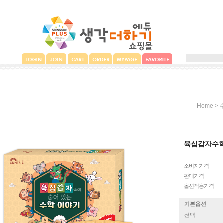
>
Home
육십갑자수
소비자가격
판매가격
옵션적용가격
기본옵션
선택