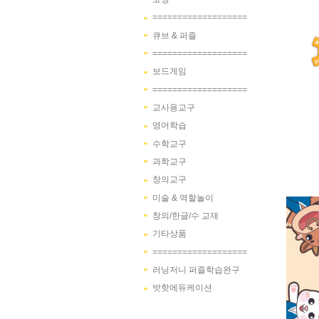
===================
큐브 & 퍼즐
===================
보드게임
===================
교사용교구
영어학습
수학교구
과학교구
창의교구
미술 & 역할놀이
창의/한글/수 교재
기타상품
===================
러닝저니 퍼즐학습완구
밧핫에듀케이션