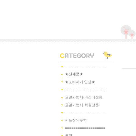
===================
★신제품★
★소비자가 인상★
===================
균일가행사-마스터전용
균일가행사-회원전용
===================
시드창의수학
===================
코딩