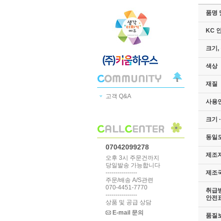
품명 
KC 
크기,
색상
재질
고객 Q&A
사용
크기 
동일
07042099278
제조
오후 3시 주문건까지
당일발송 가능합니다
제조
----------------
주문/배송 A/S관련
070-4451-7770
취급방
----------------
안전
상품 및 공급 상담
E-mail 문의
품질