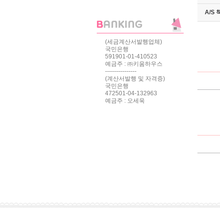
A/S
(세금계산서발행업체)
국민은행
591901-01-410523
예금주 : ㈜키움하우스
----------------
(계산서발행 및 자격증)
국민은행
472501-04-132963
예금주 : 오세욱