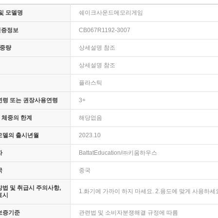
및 모델명
쉐이크사운드메모리게임
인증정보
CB067R1192-3007
 중량
상세설명 참조
상세설명 참조
플라스틱
연령 또는 권장사용연령
3+
· 체중의 한계
해당없음
모델의 출시년월
2023.10
자
BattatEducation/㈜키움하우스
국
중국
법 및 취급시 주의사항,
1.화기에 가까이 하지 마세요. 2.용도에 맞게 사용하세
표시
보증기준
관련법 및 소비자분쟁해결 규정에 따름