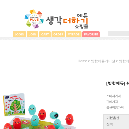
>
>
Home
밧핫에듀케이션
밧핫
[밧핫에듀]
소비자가격
판매가격
옵션적용가격
기본옵션
선택