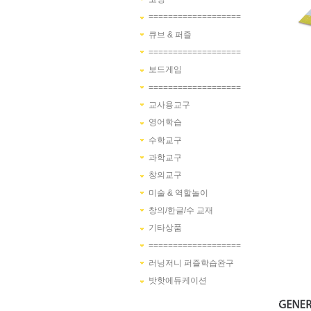
===================
큐브 & 퍼즐
===================
보드게임
===================
교사용교구
영어학습
수학교구
과학교구
창의교구
미술 & 역할놀이
창의/한글/수 교재
기타상품
===================
러닝저니 퍼즐학습완구
밧핫에듀케이션