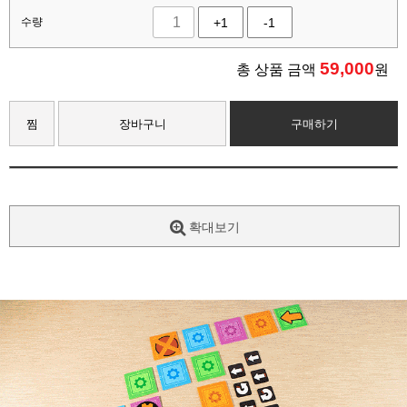
수량
+1
-1
59,000
총 상품 금액
원
찜
장바구니
구매하기
확대보기