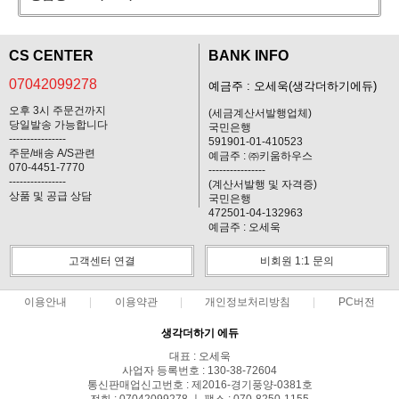
CS CENTER
BANK INFO
07042099278
예금주 : 오세욱(생각더하기에듀)
오후 3시 주문건까지
(세금계산서발행업체)
당일발송 가능합니다
국민은행
----------------
591901-01-410523
주문/배송 A/S관련
예금주 : ㈜키움하우스
070-4451-7770
----------------
----------------
(계산서발행 및 자격증)
상품 및 공급 상담
국민은행
472501-04-132963
예금주 : 오세욱
고객센터 연결
비회원 1:1 문의
이용안내
이용약관
개인정보처리방침
PC버전
생각더하기 에듀
대표 : 오세욱
사업자 등록번호 : 130-38-72604
통신판매업신고번호 : 제2016-경기풍양-0381호