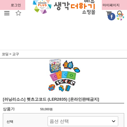
로그인
회원가입
주문조회
마이페이지
코딩
>
교구
[러닝리소스] 렛츠고코드 (LER2835) [온라인판매금지]
상품가
59,000원
선택