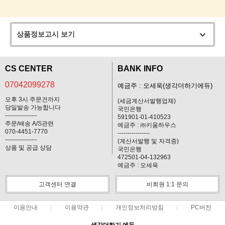
상품정보고시 보기
CS CENTER
BANK INFO
07042099278
예금주 : 오세욱(생각더하기에듀)
오후 3시 주문건까지
(세금계산서발행업체)
당일발송 가능합니다
국민은행
----------------
591901-01-410523
주문/배송 A/S관련
예금주 : ㈜키움하우스
070-4451-7770
----------------
----------------
(계산서발행 및 자격증)
상품 및 공급 상담
국민은행
472501-04-132963
예금주 : 오세욱
고객센터 연결
비회원 1:1 문의
이용안내
이용약관
개인정보처리방침
PC버전