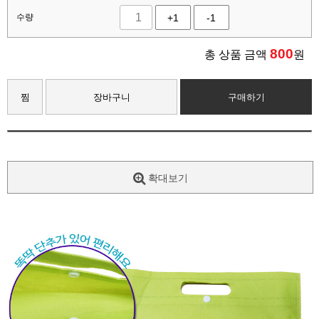
수량
+1
-1
800
총 상품 금액
원
찜
장바구니
구매하기
확대보기