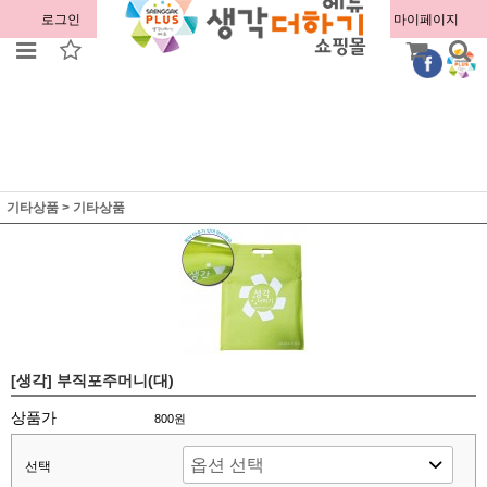
로그인
회원가입
주문조회
마이페이지
기타상품
>
기타상품
[생각] 부직포주머니(대)
상품가
800원
선택