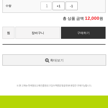
수량
+1
-1
12,000
총 상품 금액
원
찜
장바구니
구매하기
확대보기