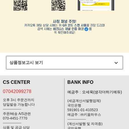
상품정보고시 보기
CS CENTER
BANK INFO
07042099278
예금주 : 오세욱(생각더하기에듀)
오후 3시 주문건까지
(세금계산서발행업체)
당일발송 가능합니다
국민은행
----------------
591901-01-410523
주문/배송 A/S관련
예금주 : ㈜키움하우스
070-4451-7770
----------------
----------------
(계산서발행 및 자격증)
상품 및 공급 상담
국민은행