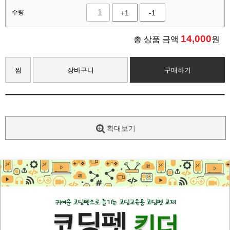
수량
+1
-1
14,000
총 상품 금액
원
찜
장바구니
구매하기
확대보기