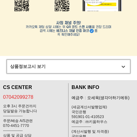
상품정보고시 보기
CS CENTER
BANK INFO
07042099278
예금주 : 오세욱(생각더하기에듀)
오후 3시 주문건까지
(세금계산서발행업체)
당일발송 가능합니다
국민은행
----------------
591901-01-410523
주문/배송 A/S관련
예금주 : ㈜키움하우스
070-4451-7770
----------------
----------------
(계산서발행 및 자격증)
상품 및 공급 상담
국민은행