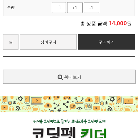
수량
+1
-1
14,000
총 상품 금액
원
찜
장바구니
구매하기
확대보기