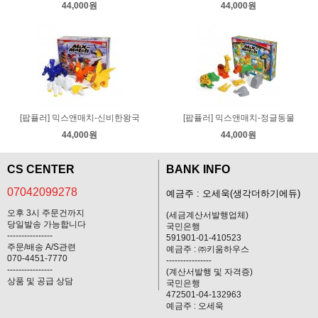
44,000원
44,000원
[팝퓰러] 믹스앤매치-신비한왕국
[팝퓰러] 믹스앤매치-정글동물
44,000원
44,000원
CS CENTER
BANK INFO
07042099278
예금주 : 오세욱(생각더하기에듀)
오후 3시 주문건까지
(세금계산서발행업체)
당일발송 가능합니다
국민은행
----------------
591901-01-410523
주문/배송 A/S관련
예금주 : ㈜키움하우스
070-4451-7770
----------------
----------------
(계산서발행 및 자격증)
상품 및 공급 상담
국민은행
472501-04-132963
예금주 : 오세욱