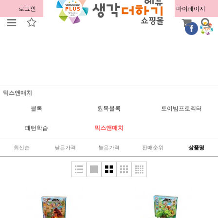
로그인
회원가입
주문조회
마이페이지
믹스앤매치
블록
원목블록
토이빔프로젝터
패턴학습
믹스앤매치
최신순
낮은가격
높은가격
판매순위
상품명